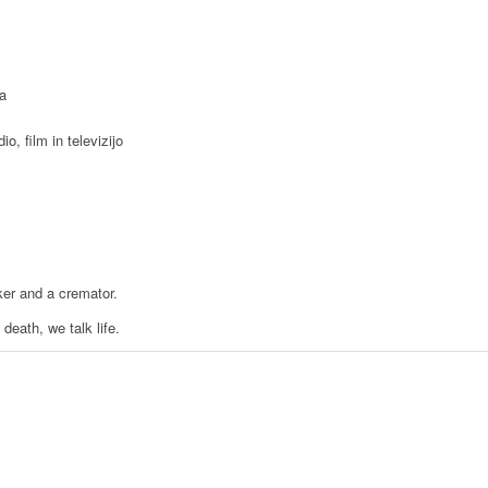
a
o, film in televizijo
er and a cremator.
death, we talk life.