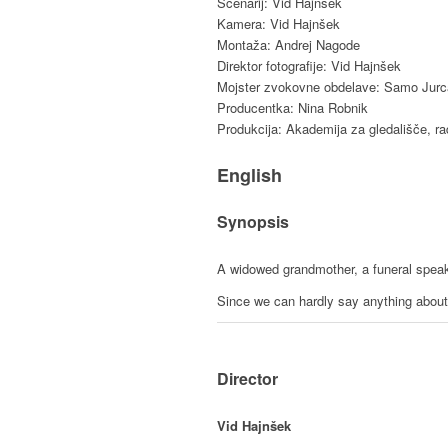
Scenarij: Vid Hajnšek
Kamera: Vid Hajnšek
Montaža: Andrej Nagode
Direktor fotografije: Vid Hajnšek
Mojster zvokovne obdelave: Samo Jurc
Producentka: Nina Robnik
Produkcija: Akademija za gledališče, radi
English
Synopsis
A widowed grandmother, a funeral speak
Since we can hardly say anything about 
Director
Vid Hajnšek