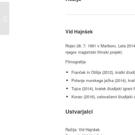
Le dihajoče bitje
Vid Hajnšek
Rojen 28. 7. 1991 v Mariboru. Leta 2014 
njegov magistrski filmski projekt.
Filmografija
Franček in Otilija (2012), kratki štud
Potenje morskega ježka (2014), krat
Tujca (2014), kratek študijski igrani f
Konec (2016), celovečerni študijski 
Ustvarjalci
Režija: Vid Hajnšek