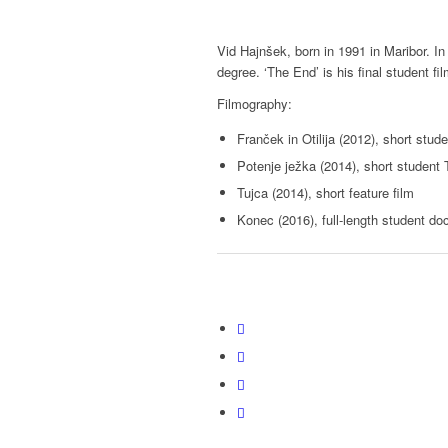
Vid Hajnšek, born in 1991 in Maribor. In
degree. ‘The End’ is his final student fil
Filmography:
Franček in Otilija (2012), short stu
Potenje ježka (2014), short student
Tujca (2014), short feature film
Konec (2016), full-length student do