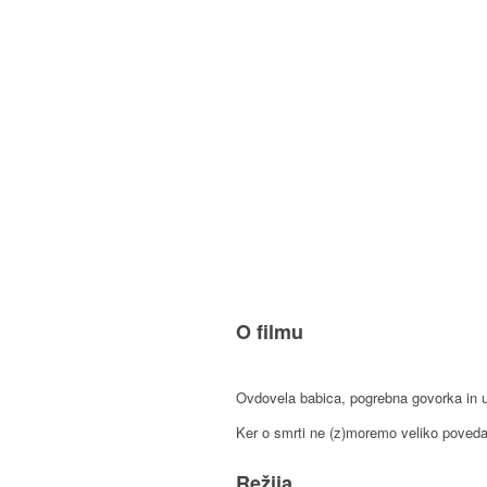
O filmu
Ovdovela babica, pogrebna govorka in u
Ker o smrti ne (z)moremo veliko povedat
Režija