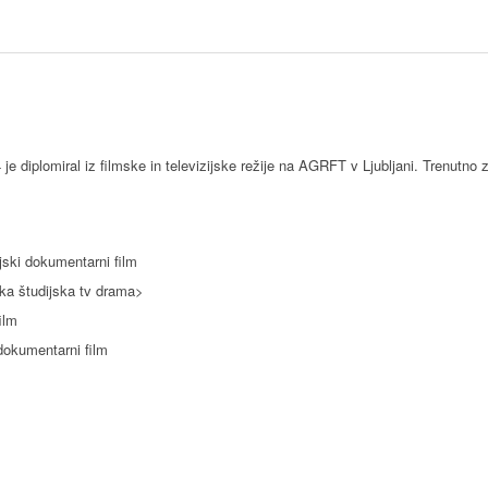
je diplomiral iz filmske in televizijske režije na AGRFT v Ljubljani. Trenutno 
ijski dokumentarni film
ka študijska tv drama>
ilm
dokumentarni film