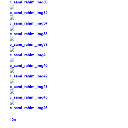
1
2
►