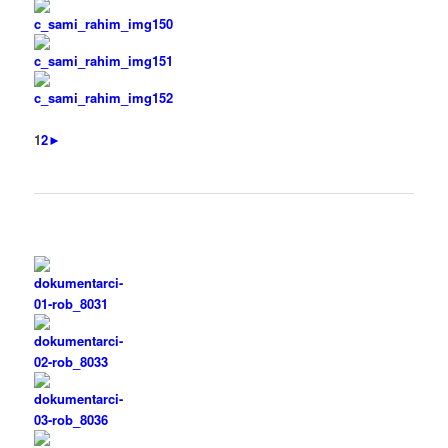
1
2
►