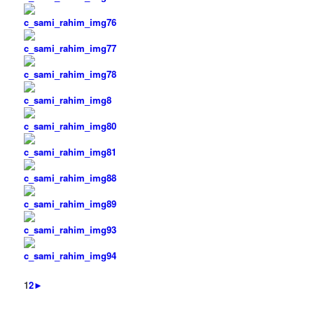
1
2
►